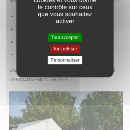
cookies et vous donne
Son bureau est composé d'une dizaine de personnes :
le contrôle sur ceux
que vous souhaitez
Président : Georges DURAND
activer
Secrétaire : Sabine MOLLARD
Tout accepter
Trésorier : Laura COFFINET
Tout refuser
Trésorier adjoint : Philippe DUVERNAY
Personnaliser
Coordonnées : Tennis Club - Rue des Farges - 21190
CHASSAGNE MONTRACHET