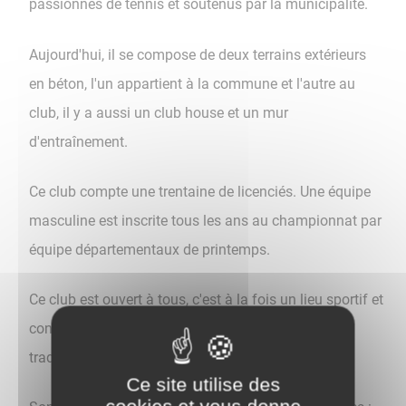
passionnés de tennis et soutenus par la municipalité.
Aujourd'hui, il se compose de deux terrains extérieurs
en béton, l'un appartient à la commune et l'autre au
club, il y a aussi un club house et un mur
d'entraînement.
Ce club compte une trentaine de licenciés. Une équipe
masculine est inscrite tous les ans au championnat par
équipe départementaux de printemps.
Ce club est ouvert à tous, c'est à la fois un lieu sportif et
convivial notamment grâce à l'organisation de son
traditionnel tournoi d'été.
Ce site utilise des