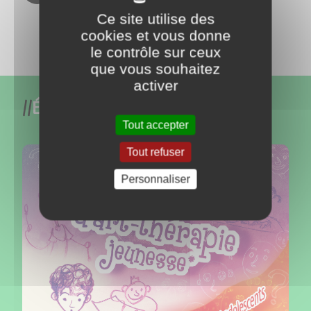
Ce site utilise des
Toutes nos actus
cookies et vous donne
le contrôle sur ceux
que vous souhaitez
activer
Événements
Tout accepter
Tout refuser
Personnaliser