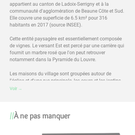
appartient au canton de Ladoix-Serrigny et à la
communauté d'agglomération de Beaune Côte et Sud.
Elle couvre une superficie de 6.5 km² pour 316
habitants en 2017 (source INSEE).
Cette entité paysagère est essentiellement composée
de vignes. Le versant Est est percé par une carrière qui
fournit un marbre rosé que l'on peut retrouver
notamment dans la Pyramide du Louvre.
Les maisons du village sont groupées autour de
l'église et d'une rue principale, les cours et les jardins
sont quasiment inexistants, par contre en sous-sol on
Voir
→
découvre de nombreuses caves. Ce village resserré sur
lui-même laisse à la vigne toute liberté de conquête.
Morgeot du côté de Santenay est l'unique hameau de
À ne pas manquer
Chassagne-Montrachet et dans les années 80 le
lotissement du Pré-Melin a été créé dans la plaine, il
compte aujourd'hui une trentaine de maisons.