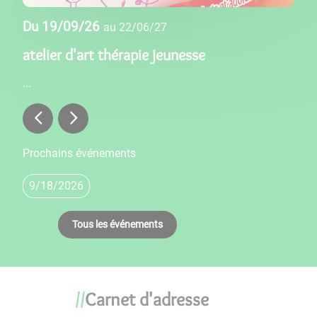
Du
19/09/26
Du
au
22/06/27
atelier d'art thérapie jeunesse
ate
...
...
Prochains événements
9/18/2026
Tous les événements
Carnet d'adresse