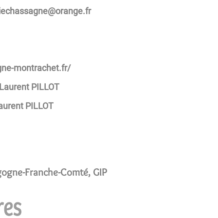
gnaro@engassahceiriam
gne-montrachet.fr/
Laurent PILLOT
aurent PILLOT
rgogne-Franche-Comté, GIP