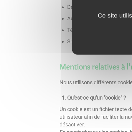
Dénomination sociale :
ATO
Ce site util
Adresse du siège social :
Ro
Téléphone :
86 18 86 08 30
Site web :
www.atolcd.com
Mentions relatives à l'
Nous utilisons différents cookies
Qu'est-ce qu'un "cookie" ?
Un cookie est un fichier texte d
utilisateur afin de faciliter la
désactiver.