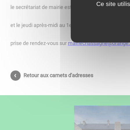
Ce site util
le secrétariat de mairie est ouvert les lundis, mard
et le jeudi après-midi au 1er étage de la mairie de 1
prise de rendez-vous sur
mairiechassagne@orange.
Retour aux carnets d'adresses