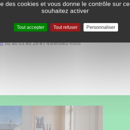
ise des cookies et vous donne le contrôle sur 
is, vendredis matins à l'agence Postale de 8h30 à 12h30
souhaitez activer
5h à 17h
Tout accepter
Tout refuser
Personnaliser
fr
ou au 03 80 26 81 45rendez-vous