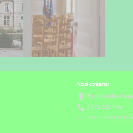
Nous contacter
5 rue Charles Paq
26 13 12 08 30
rf.egnaro@engass