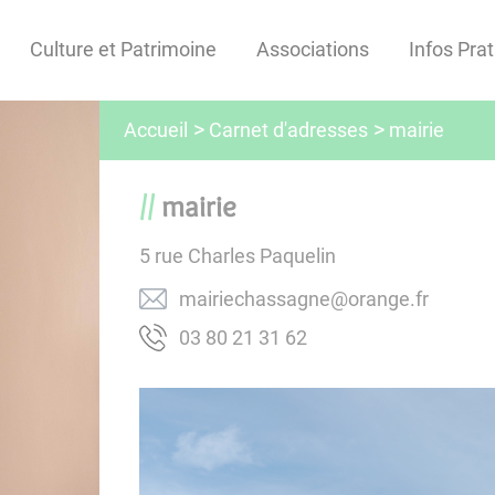
Culture et Patrimoine
Associations
Infos Pra
Carnet d'adresses
Accueil
mairie
mairie
5 rue Charles Paquelin
rf.egnaro@engassahceiriam
26 13 12 08 30