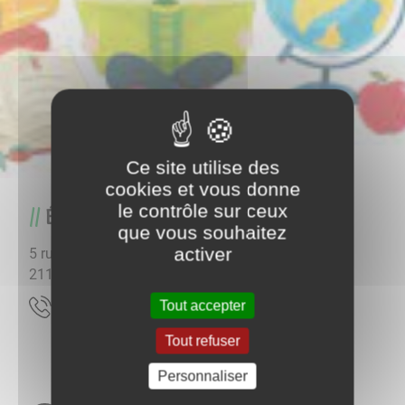
Ce site utilise des
cookies et vous donne
le contrôle sur ceux
École primaire RPI
que vous souhaitez
activer
5 rue Charles Paquelin
21190
Chassagne-Montrachet
Tout accepter
22 09 12 08 30
Tout refuser
Personnaliser