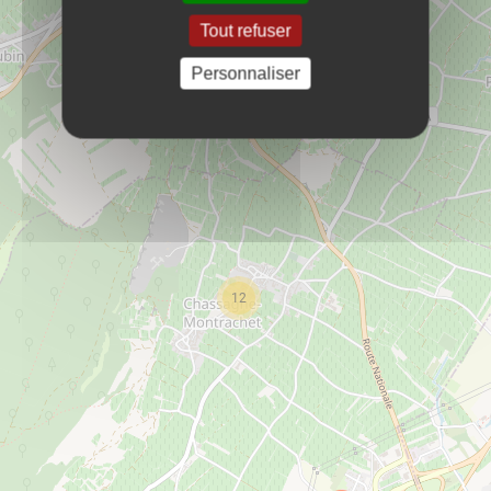
COLETTE
PLUS D'INFOS
Tout refuser
restaurant
Personnaliser
École primaire RPI
PLUS D'INFOS
services publiques
gite Chassagne-Montrachet
PLUS D'INFOS
21190
Chassagne-Montrachet
rf.egnaro@niuqual.enid
12
98 88 01 64 60 - 47 82 12 08 30
hebergement
horaires de la poste
PLUS D'INFOS
services publiques