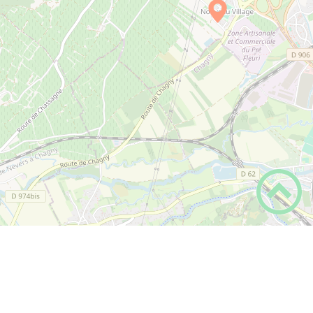
LA BASTIDE DE CHASSAGNE
PLUS D'INFOS
hebergement
LA MAISON DE CLAIRE
PLUS D'INFOS
hebergement
le nid douillet
PLUS D'INFOS
21190
Chassagne-Montrachet
89 70 90 91 60
hebergement
LITTLE MONTRACHET
PLUS D'INFOS