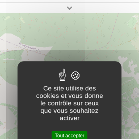
boulangerie "le petit Chêne"
PLUS D'INFOS
14 rue Charles Paquelin
21190
Chassagne-Montrachet
moc.mede-tnaruatser@enehctitepel
63 70 49 48 60
Carnet d'adresse
CHEZ PAPI
PLUS D'INFOS
Ce site utilise des
restaurant
cookies et vous donne
le contrôle sur ceux
que vous souhaitez
cimetière
PLUS D'INFOS
activer
Carnet d'adresse
Tout accepter