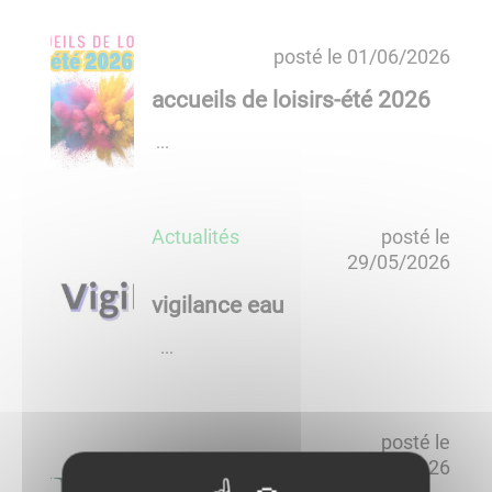
5
posté le
01/06/2026
a
c
accueils de loisirs-été 2026
t
u
​​​​​​​​​​​​​​​​​​​​​ ...
a
l
i
Actualités
posté le
t
29/05/2026
é
s
vigilance eau
a
ff
​​​​​​​ ​​​​​​​​​​​​​​ ...
i
c
h
posté le
é
26/05/2026
e