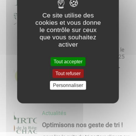
s
Horaires d'été de la
déchèterie
Ce site utilise des
cookies et vous donne
...
le contrôle sur ceux
que vous souhaitez
activer
Actualités
posté le
01/04/2025
Tout accepter
Transport à la demande sur
Tout refuser
réservation avec Cote&bus
Personnaliser
​​​​​​​ ...
Actualités
Optimisons nos geste de tri !