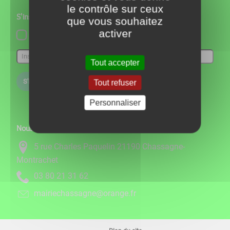
le contrôle sur ceux
S'inscrire à notre newsletter
que vous souhaitez
activer
Lettre d'information par défaut
Tout accepter
S'inscrire
Tout refuser
Personnaliser
Nous contacter
5 rue Charles Paquelin 21190 Chassagne-
Montrachet
26 13 12 08 30
rf.egnaro@engassahceiriam