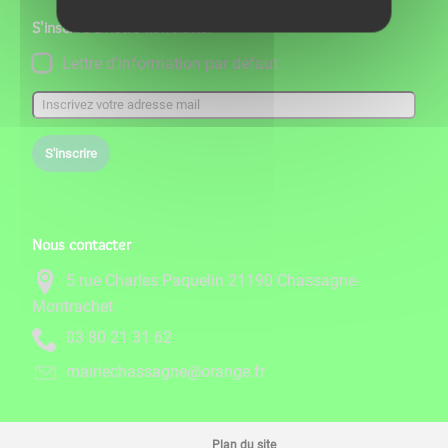
S'inscrire à notre newsletter
Lettre d'information par défaut
S'inscrire
Nous contacter
5 rue Charles Paquelin 21190 Chassagne-
Montrachet
26 13 12 08 30
rf.egnaro@engassahceiriam
Plan du site