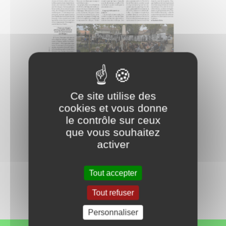
Ce site utilise des
cookies et vous donne
https://vigieau.gouv.fr/
le contrôle sur ceux
que vous souhaitez
Retour à l'accueil
activer
Partagez
Tout accepter
sur :
Tout refuser
Personnaliser