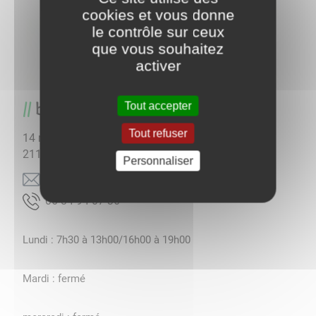
cookies et vous donne
le contrôle sur ceux
que vous souhaitez
activer
boulangerie "le petit Chêne"
Tout accepter
Tout refuser
14 rue Charles Paquelin
21190
Chassagne-Montrachet
Personnaliser
moc.mede-tnaruatser@enehctitepel
63 70 49 48 60
Lundi : 7h30 à 13h00/16h00 à 19h00
Mardi : fermé