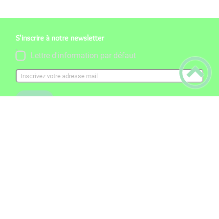
S'inscrire à notre newsletter
Lettre d'information par défaut
S'inscrire
Nous contacter
5 rue Charles Paquelin 21190 Chassagne-
Montrachet
26 13 12 08 30
rf.egnaro@engassahceiriam